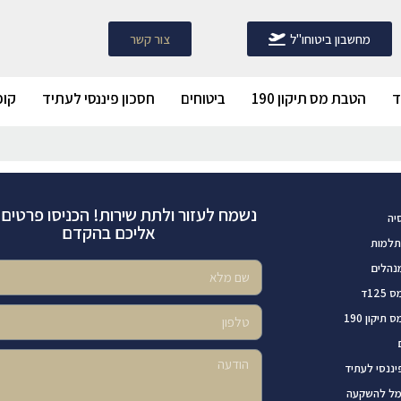
מחשבון ביטוחו"ל
צור קשר
הטבת מס תיקון 190
ביטוחים
חסכון פיננסי לעתיד
קופ
נשמח לעזור ולתת שירות! הכניסו פרטים ו
יה
אליכם בהקדם
תלמות
נהלים
12ד
תיקון 190
יננסי לעתיד
מל להשקעה