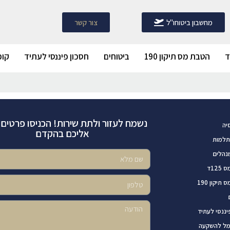
מחשבון ביטוחו"ל
צור קשר
הטבת מס תיקון 190
ביטוחים
חסכון פיננסי לעתיד
קופ
נשמח לעזור ולתת שירות! הכניסו פרטים ו
יה
אליכם בהקדם
תלמות
נהלים
12ד
תיקון 190
יננסי לעתיד
מל להשקעה