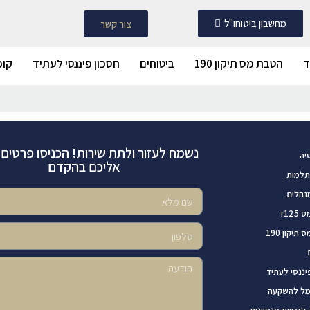
מחשבון ביטוחו"ל
צור קשר
הטבת מס תיקון 190
ביטוחים
חסכון פיננסי לעתיד
קופ
נשמח לעזור ולתת שירות! הכניסו פרטים ו
יה
אליכם בהקדם
תלמות
נהלים
12ד
תיקון 190
יננסי לעתיד
מל להשקעה